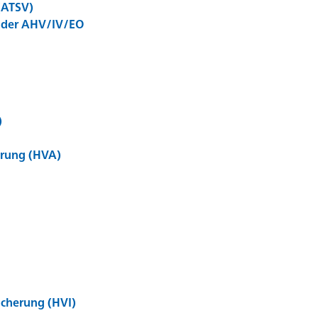
(ATSV)
i der AHV/IV/EO
)
erung (HVA)
icherung (HVI)