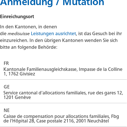
Anmeldung / Mutation
Allgemeines
AHV
Einreichungsort
Invalidenversicherung
In den Kantonen, in denen
die
medisuisse
Leistungen ausrichtet
, ist das Gesuch bei ihr
Ergänzungsleistungen
einzureichen. In den übrigen Kantonen wenden Sie sich
Mutterschaftsentschädigung
bitte an folgende Behörde:
Entschädigung anderer Elternteil
FR
Erwerbsausfallentschädigung
Kantonale Familienausgleichskasse, Impasse de la Colline
1, 1762 Givisiez
Betreuungsentschädigung
GE
Adoptionsentschädigung
Service cantonal d'allocations familiales, rue des gares 12,
1201 Genève
Familienzulagen
NE
Tätigkeitsbereich
Caisse de compensation pour allocations familiales, Fbg
de l'Hôpital 28, Case postale 2116, 2001 Neuchâtel
Arbeitnehmende