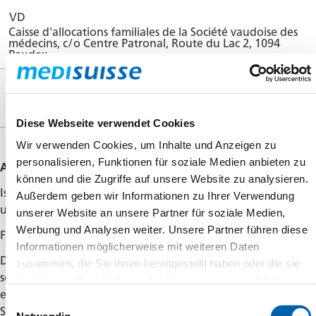
VD
Selbständigerwerbende
Caisse d'allocations familiales de la Société vaudoise des
médecins, c/o Centre Patronal, Route du Lac 2, 1094
Zulagenarten
Paudex
Zulagenhöhe
VS
Caisse interprofessionnelle d'allocations familiales, Case
Erstanspruch
postale, 1967 Bramois
Diese Webseite verwendet Cookies
Anmeldung / Mutation
Wir verwenden Cookies, um Inhalte und Anzeigen zu
Service
personalisieren, Funktionen für soziale Medien anbieten zu
Anmeldung
können und die Zugriffe auf unsere Website zu analysieren.
connect
Ist die
medisuisse
zuständig, so kann der Anspruch mit dem
Außerdem geben wir Informationen zu Ihrer Verwendung
untenstehenden Formular geltend gemacht werden.
unserer Website an unsere Partner für soziale Medien,
Werbung und Analysen weiter. Unsere Partner führen diese
Für Ausbildungszulagen vor dem 16. Geburtstag siehe
hier
.
Informationen möglicherweise mit weiteren Daten
Die ausgefüllte Anmeldung von Arbeitnehmenden ist
zusammen, die Sie ihnen bereitgestellt haben oder die sie
soweit erforderlich vom Arbeitgeber zu prüfen und mit den
im Rahmen Ihrer Nutzung der Dienste gesammelt haben.
erforderlichen Unterlagen (z.B. Lehrverträge,
Einwilligungsauswahl
Schulbestätigungen, Familien- oder Geburtsscheinen,
Notwendig